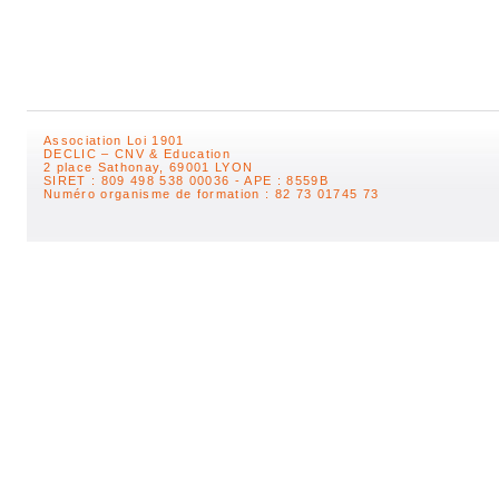
Association Loi 1901
DECLIC – CNV & Education
2 place Sathonay, 69001 LYON
SIRET : 809 498 538 00036 - APE : 8559B
Numéro organisme de formation : 82 73 01745 73